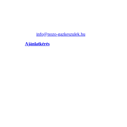
info@nozo-gazkeszulek.hu
Ajánlatkérés