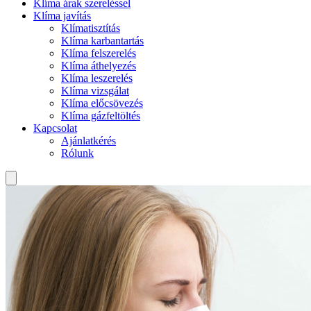
Klíma árak szereléssel
Klíma javítás
Klímatisztítás
Klíma karbantartás
Klíma felszerelés
Klíma áthelyezés
Klíma leszerelés
Klíma vizsgálat
Klíma előcsövezés
Klíma gázfeltöltés
Kapcsolat
Ajánlatkérés
Rólunk