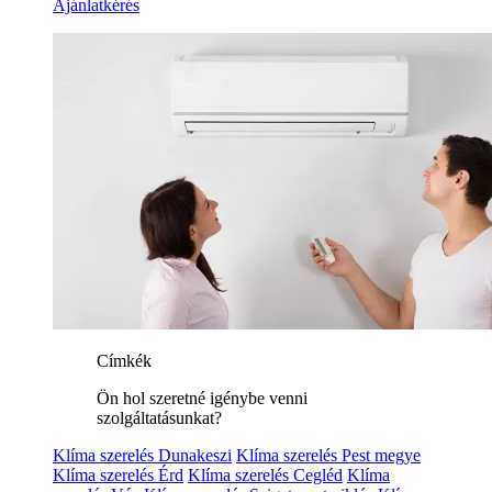
Ajánlatkérés
Címkék
Ön hol szeretné igénybe venni
szolgáltatásunkat?
Klíma szerelés Dunakeszi
Klíma szerelés Pest megye
Klíma szerelés Érd
Klíma szerelés Cegléd
Klíma