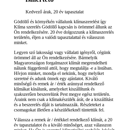
Kedvező árak, 20 év tapasztalat
Gödöllő és környékén vállalunk klímaszerelést így
Klíma szerelés Gödöllő kapcsán is örömmel állunk az
Ön rendelkezésére. 20 éve dolgozzunk a klímaszerelés
területén, éljen a valódi tapasztalattal és válasszon
minket.
Legyen szó lakossági vagy vállalati igényről, cégünk
örömmel áll az Ön rendelkezésére. Bármelyik
Magyarországon forgalmazot klímát megrendelheti
nálunk függetlenül attól, hogy megtalálja -e a listában.
Hívjon minket, mondja el nekünk, hogy melyiket
szeretné és adunk önnek egy ajánlatot. Kiváló
minőségű és remek ár / érték aránnyal rendelkező
klímákat kínálunk, amelyeket kiszállítunk és
szakszerűen beszerelünk Pest megye egész területén.
Áraink nem csak a klímakészülék árát, de a kiszállítást
és a beszerelés díját is tartalmazzák. Részleteket a
csomagokat illetően a készülékeknél tüntettük fel.
Válassza a remek ár / értékkel rendelkező klímát, a 20
év tapasztalatot és a kiváló minőséget, azaz válasszon