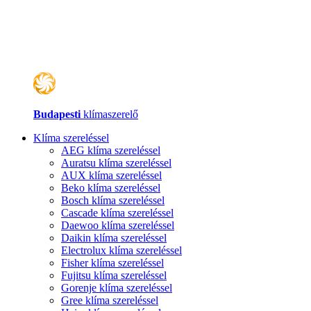
Budapesti
klímaszerelő
Klíma szereléssel
AEG klíma szereléssel
Auratsu klíma szereléssel
AUX klíma szereléssel
Beko klíma szereléssel
Bosch klíma szereléssel
Cascade klíma szereléssel
Daewoo klíma szereléssel
Daikin klíma szereléssel
Electrolux klíma szereléssel
Fisher klíma szereléssel
Fujitsu klíma szereléssel
Gorenje klíma szereléssel
Gree klíma szereléssel