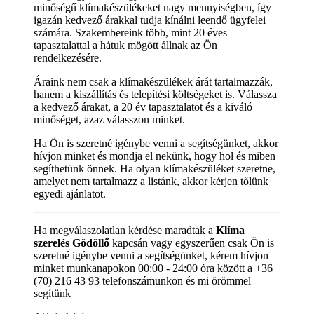
minőségű klímakészülékeket nagy mennyiségben, így
igazán kedvező árakkal tudja kínálni leendő ügyfelei
számára. Szakembereink több, mint 20 éves
tapasztalattal a hátuk mögött állnak az Ön
rendelkezésére.
Áraink nem csak a klímakészülékek árát tartalmazzák,
hanem a kiszállítás és telepítési költségeket is. Válassza
a kedvező árakat, a 20 év tapasztalatot és a kiváló
minőséget, azaz válasszon minket.
Ha Ön is szeretné igénybe venni a segítségünket, akkor
hívjon minket és mondja el nekünk, hogy hol és miben
segíthetünk önnek. Ha olyan klímakészüléket szeretne,
amelyet nem tartalmazz a listánk, akkor kérjen tőlünk
egyedi ajánlatot.
Ha megválaszolatlan kérdése maradtak a
Klíma
szerelés Gödöllő
kapcsán vagy egyszerűen csak Ön is
szeretné igénybe venni a segítségünket, kérem hívjon
minket munkanapokon 00:00 - 24:00 óra között a +36
(70) 216 43 93 telefonszámunkon és mi örömmel
segítünk