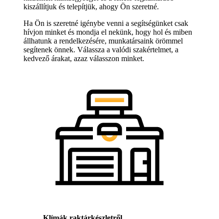
kiszállítjuk és telepítjük, ahogy Ön szeretné.
Ha Ön is szeretné igénybe venni a segítségünket csak
hívjon minket és mondja el nekünk, hogy hol és miben
állhatunk a rendelkezésére, munkatársaink örömmel
segítenek önnek. Válassza a valódi szakértelmet, a
kedvező árakat, azaz válasszon minket.
Klímák raktárkészletről