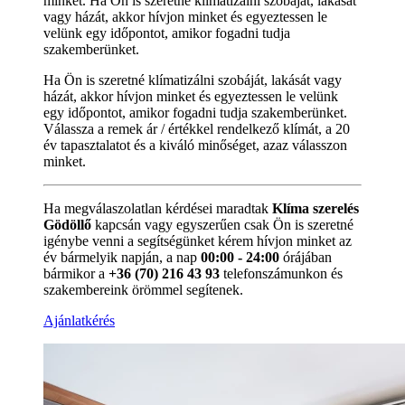
minket. Ha Ön is szeretné klímatizálni szobáját, lakását
vagy házát, akkor hívjon minket és egyeztessen le
velünk egy időpontot, amikor fogadni tudja
szakemberünket.
Ha Ön is szeretné klímatizálni szobáját, lakását vagy
házát, akkor hívjon minket és egyeztessen le velünk
egy időpontot, amikor fogadni tudja szakemberünket.
Válassza a remek ár / értékkel rendelkező klímát, a 20
év tapasztalatot és a kiváló minőséget, azaz válasszon
minket.
Ha megválaszolatlan kérdései maradtak
Klíma szerelés
Gödöllő
kapcsán vagy egyszerűen csak Ön is szeretné
igénybe venni a segítségünket kérem hívjon minket az
év bármelyik napján, a nap
00:00 - 24:00
órájában
bármikor a
+36 (70) 216 43 93
telefonszámunkon és
szakembereink örömmel segítenek.
Ajánlatkérés