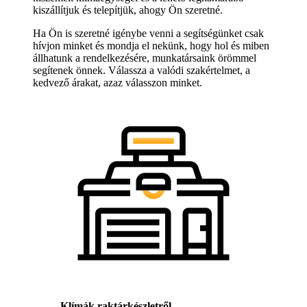
kiszállítjuk és telepítjük, ahogy Ön szeretné.
Ha Ön is szeretné igénybe venni a segítségünket csak
hívjon minket és mondja el nekünk, hogy hol és miben
állhatunk a rendelkezésére, munkatársaink örömmel
segítenek önnek. Válassza a valódi szakértelmet, a
kedvező árakat, azaz válasszon minket.
Klímák raktárkészletről