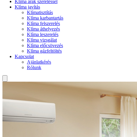
Klíma árak szereléssel
Klíma javítás
Klímatisztítás
Klíma karbantartás
Klíma felszerelés
Klíma áthelyezés
Klíma leszerelés
Klíma vizsgálat
Klíma előcsövezés
Klíma gázfeltöltés
Kapcsolat
Ajánlatkérés
Rólunk