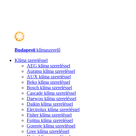
Budapesti
klímaszerelő
Klíma szereléssel
AEG klíma szereléssel
Auratsu klíma szereléssel
AUX klíma szereléssel
Beko klíma szereléssel
Bosch klíma szereléssel
Cascade klíma szereléssel
Daewoo klíma szereléssel
Daikin klíma szereléssel
Electrolux klíma szereléssel
Fisher klíma szereléssel
Fujitsu klíma szereléssel
Gorenje klíma szereléssel
Gree klíma szereléssel