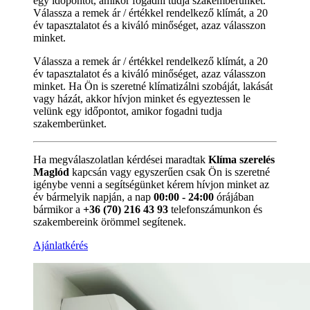
egy időpontot, amikor fogadni tudja szakemberünket.
Válassza a remek ár / értékkel rendelkező klímát, a 20
év tapasztalatot és a kiváló minőséget, azaz válasszon
minket.
Válassza a remek ár / értékkel rendelkező klímát, a 20
év tapasztalatot és a kiváló minőséget, azaz válasszon
minket. Ha Ön is szeretné klímatizálni szobáját, lakását
vagy házát, akkor hívjon minket és egyeztessen le
velünk egy időpontot, amikor fogadni tudja
szakemberünket.
Ha megválaszolatlan kérdései maradtak
Klíma szerelés
Maglód
kapcsán vagy egyszerűen csak Ön is szeretné
igénybe venni a segítségünket kérem hívjon minket az
év bármelyik napján, a nap
00:00 - 24:00
órájában
bármikor a
+36 (70) 216 43 93
telefonszámunkon és
szakembereink örömmel segítenek.
Ajánlatkérés