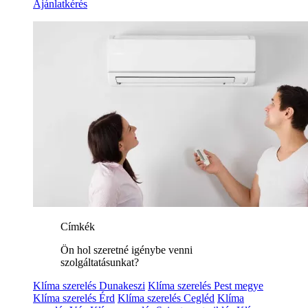
Ajánlatkérés
Címkék
Ön hol szeretné igénybe venni
szolgáltatásunkat?
Klíma szerelés Dunakeszi
Klíma szerelés Pest megye
Klíma szerelés Érd
Klíma szerelés Cegléd
Klíma