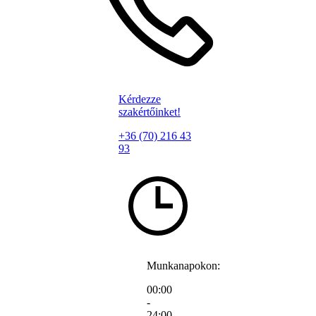
Kérdezze
szakértőinket!
+36 (70) 216 43
93
Munkanapokon:
00:00
-
24:00