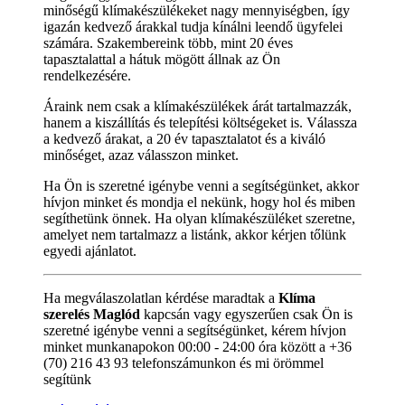
minőségű klímakészülékeket nagy mennyiségben, így
igazán kedvező árakkal tudja kínálni leendő ügyfelei
számára. Szakembereink több, mint 20 éves
tapasztalattal a hátuk mögött állnak az Ön
rendelkezésére.
Áraink nem csak a klímakészülékek árát tartalmazzák,
hanem a kiszállítás és telepítési költségeket is. Válassza
a kedvező árakat, a 20 év tapasztalatot és a kiváló
minőséget, azaz válasszon minket.
Ha Ön is szeretné igénybe venni a segítségünket, akkor
hívjon minket és mondja el nekünk, hogy hol és miben
segíthetünk önnek. Ha olyan klímakészüléket szeretne,
amelyet nem tartalmazz a listánk, akkor kérjen tőlünk
egyedi ajánlatot.
Ha megválaszolatlan kérdése maradtak a
Klíma
szerelés Maglód
kapcsán vagy egyszerűen csak Ön is
szeretné igénybe venni a segítségünket, kérem hívjon
minket munkanapokon 00:00 - 24:00 óra között a +36
(70) 216 43 93 telefonszámunkon és mi örömmel
segítünk