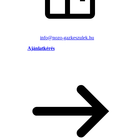
info@nozo-gazkeszulek.hu
Ajánlatkérés