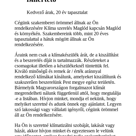
Kedvező árak, 20 év tapasztalat
Cégünk szakemberei örömmel állnak az Ön
rendelkezésére Klíma szerelés Maglód kapcsán Maglód
és környékén. Szakembereink több, mint 20 éves
tapasztalattal a hátuk mögött állnak az Ön
rendelkezésére.
Áraink nem csak a klímakészülék árát, de a kiszállítást
és a beszerelés díját is tartalmazzák. Részleteket a
csomagokat illetően a készülékeknél tüntettük fel.
Kiváló minőségű és remek ár / érték aránnyal
rendelkező klímákat kínálunk, amelyeket kiszállítunk és
szakszerűen beszerelünk Pest megye egész területén.
Bármelyik Magyarországon forgalmazot klímát
megrendelheti nálunk függetlenül attól, hogy megtalálja
-e a listában. Hívjon minket, mondja el nekünk, hogy
melyiket szeretné és adunk önnek egy ajánlatot. Legyen
szó lakossági vagy vállalati igényről, cégünk örömmel
áll az Ön rendelkezésére.
Ha Ön is szeretné klímatizálni szobáját, lakását vagy
házát, akkor hívjon minket és egyeztessen le velünk