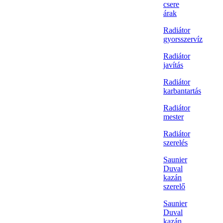
csere
árak
Radiátor
gyorsszervíz
Radiátor
javítás
Radiátor
karbantartás
Radiátor
mester
Radiátor
szerelés
Saunier
Duval
kazán
szerelő
Saunier
Duval
kazán