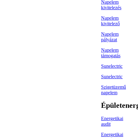
Napelem
kivitelezés
Napelem
kivitelező
Napelem
pályázat
Napelem
támogatás
Sunelectric
Sunelectric
Szigetüzemű
napelem
Épületener
Energetikai
audit
Energetikai