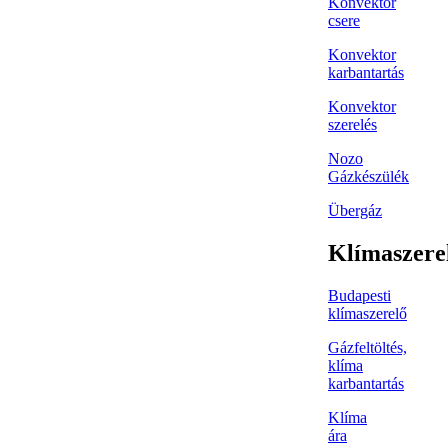
Konvektor
csere
Konvektor
karbantartás
Konvektor
szerelés
Nozo
Gázkészülék
Übergáz
Klímaszere
Budapesti
klímaszerelő
Gázfeltöltés,
klíma
karbantartás
Klíma
ára