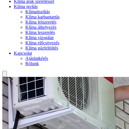
Klíma árak szereléssel
Klíma javítás
Klímatisztítás
Klíma karbantartás
Klíma felszerelés
Klíma áthelyezés
Klíma leszerelés
Klíma vizsgálat
Klíma előcsövezés
Klíma gázfeltöltés
Kapcsolat
Ajánlatkérés
Rólunk