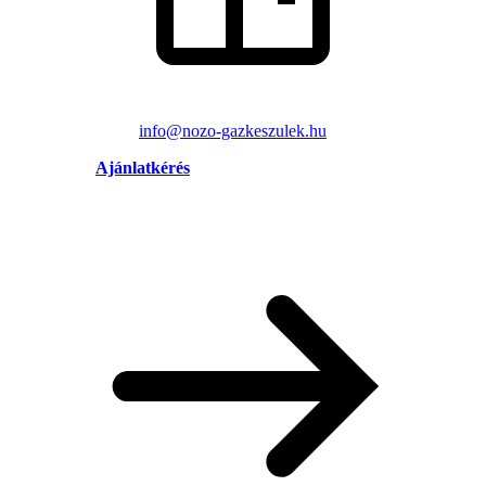
info@nozo-gazkeszulek.hu
Ajánlatkérés