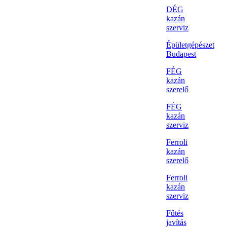
DÉG
kazán
szerviz
Épületgépészet
Budapest
FÉG
kazán
szerelő
FÉG
kazán
szerviz
Ferroli
kazán
szerelő
Ferroli
kazán
szerviz
Fűtés
javítás