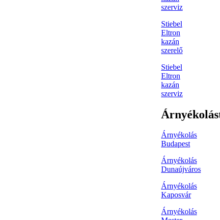
szerviz
Stiebel
Eltron
kazán
szerelő
Stiebel
Eltron
kazán
szerviz
Árnyékolás
Árnyékolás
Budapest
Árnyékolás
Dunaújváros
Árnyékolás
Kaposvár
Árnyékolás