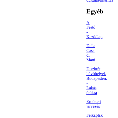
duguláselhárítás
Egyéb
A
Festő
-
Kezdőlap
Della
Casa
di
Matti
Diszkrét
búvóhelyek
Budapesten.
-
Lakás
órákra
Erdőkert
tervezés
Felkaplak