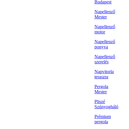
Budapest
Napellenző
Mester
Napellenző
motor
Napellenző
ponyva
Napellenző
szerelés
Napvitorla
teraszra
Pergola
Mester
Pliszé
Szúnyogháló
Prémium
pergola