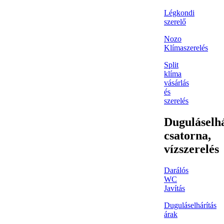
Légkondi
szerelő
Nozo
Klímaszerelés
Split
klíma
vásárlás
és
szerelés
Duguláselhá
csatorna,
vízszerelés
Darálós
WC
Javítás
Duguláselhárítás
árak