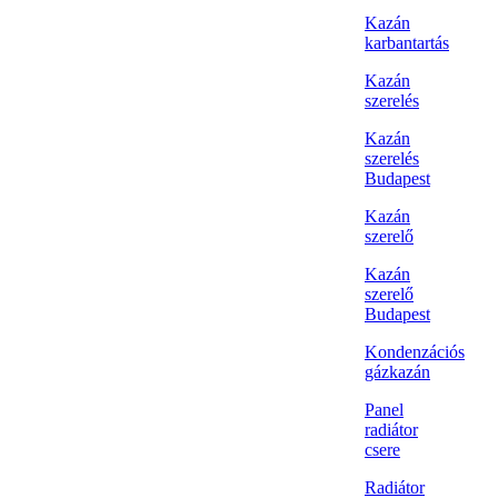
Kazán
karbantartás
Kazán
szerelés
Kazán
szerelés
Budapest
Kazán
szerelő
Kazán
szerelő
Budapest
Kondenzációs
gázkazán
Panel
radiátor
csere
Radiátor