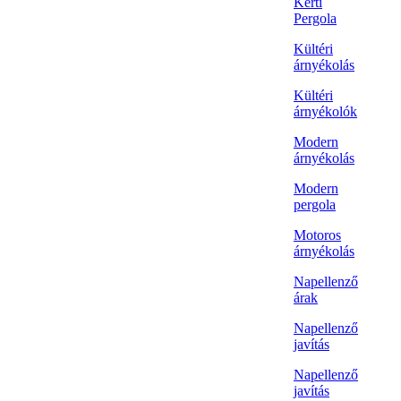
Kerti
Pergola
Kültéri
árnyékolás
Kültéri
árnyékolók
Modern
árnyékolás
Modern
pergola
Motoros
árnyékolás
Napellenző
árak
Napellenző
javítás
Napellenző
javítás