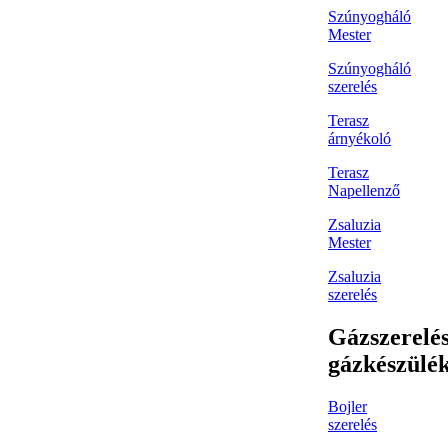
Szúnyogháló
Mester
Szúnyogháló
szerelés
Terasz
árnyékoló
Terasz
Napellenző
Zsaluzia
Mester
Zsaluzia
szerelés
Gázszerelés
gázkészülé
Bojler
szerelés