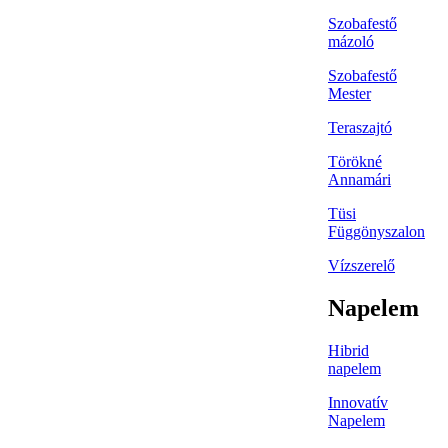
Szobafestő
mázoló
Szobafestő
Mester
Teraszajtó
Törökné
Annamári
Tüsi
Függönyszalon
Vízszerelő
Napelem
Hibrid
napelem
Innovatív
Napelem