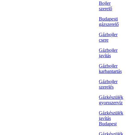
Bojler
szerelő
Budapesti
gázszerelő
Gázbojler
csere
Gázbojler
javítás
Gázbojler
karbantartás
Gázbojler
szerelés
Gázkészülék
gyorsszervíz
Gázkészülék
javítás
Budapest
Gázkészülék