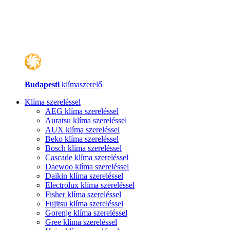
Budapesti
klímaszerelő
Klíma szereléssel
AEG klíma szereléssel
Auratsu klíma szereléssel
AUX klíma szereléssel
Beko klíma szereléssel
Bosch klíma szereléssel
Cascade klíma szereléssel
Daewoo klíma szereléssel
Daikin klíma szereléssel
Electrolux klíma szereléssel
Fisher klíma szereléssel
Fujitsu klíma szereléssel
Gorenje klíma szereléssel
Gree klíma szereléssel