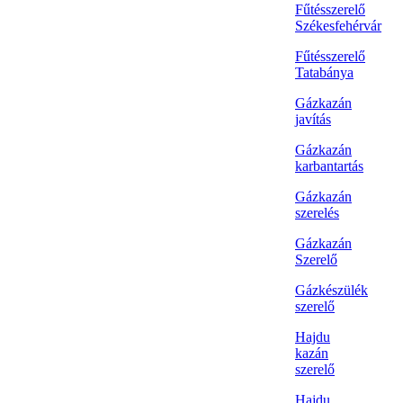
Fűtésszerelő
Székesfehérvár
Fűtésszerelő
Tatabánya
Gázkazán
javítás
Gázkazán
karbantartás
Gázkazán
szerelés
Gázkazán
Szerelő
Gázkészülék
szerelő
Hajdu
kazán
szerelő
Hajdu