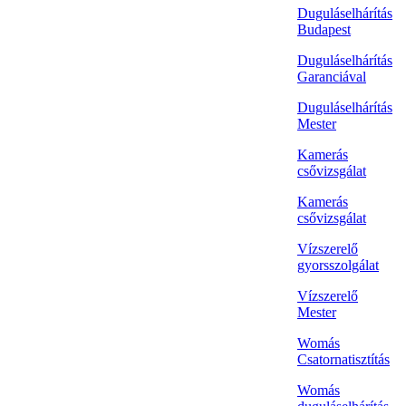
Duguláselhárítás
Budapest
Duguláselhárítás
Garanciával
Duguláselhárítás
Mester
Kamerás
csővizsgálat
Kamerás
csővizsgálat
Vízszerelő
gyorsszolgálat
Vízszerelő
Mester
Womás
Csatornatisztítás
Womás