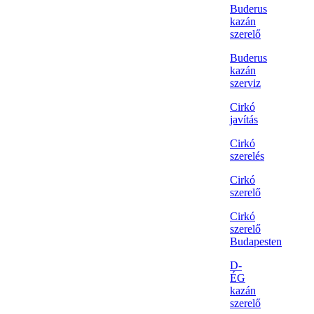
Buderus
kazán
szerelő
Buderus
kazán
szerviz
Cirkó
javítás
Cirkó
szerelés
Cirkó
szerelő
Cirkó
szerelő
Budapesten
D-
ÉG
kazán
szerelő