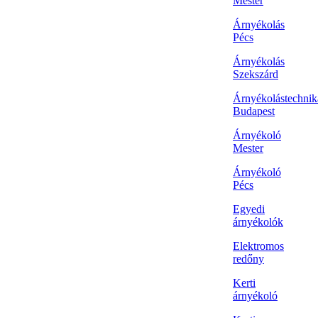
Mester
Árnyékolás
Pécs
Árnyékolás
Szekszárd
Árnyékolástechnik
Budapest
Árnyékoló
Mester
Árnyékoló
Pécs
Egyedi
árnyékolók
Elektromos
redőny
Kerti
árnyékoló